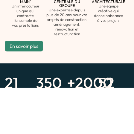
MAIN"
CENTRALE DU
ARCHITECTURALE
GROUPE
Un interlocuteur
Une équipe
Une expertise depuis
unique qui
créative qui
plus de 20 ans pour vos
contracte
donne naissance
projets de construction,
l’ensemble de
à vos projets
aménagement,
vos prestations
rénovation et
restructuration
En savoir plus
21
350
+2000
52
ans
projets par an
chantiers
collaborateurs
d'éxperience
portés depuis
2004
Voir nos réalisations