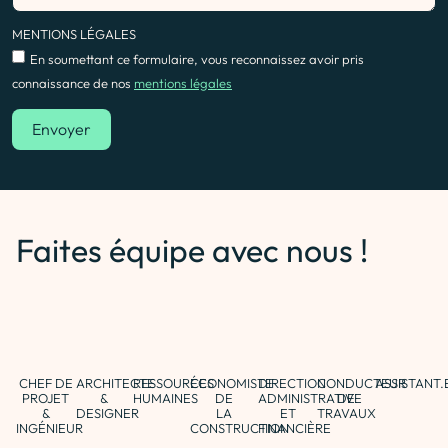
MENTIONS LÉGALES
En soumettant ce formulaire, vous reconnaissez avoir pris
connaissance de nos
mentions légales
Envoyer
Faites équipe avec nous !
CHEF DE
ARCHITECTE
RESSOURCES
ÉCONOMISTE
DIRECTION
CONDUCTEUR
ASSISTANT.
PROJET
&
HUMAINES
DE
ADMINISTRATIVE
DE
&
DESIGNER
LA
ET
TRAVAUX
INGÉNIEUR
CONSTRUCTION
FINANCIÈRE